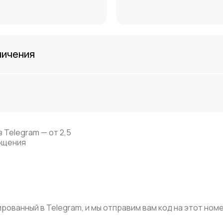
ничения
 Telegram — от 2,5
общения
ованный в Telegram, и мы отправим вам код на этот номе