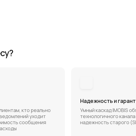
есу?
Надежность и гарант
лиентам, кто реально
Умный каскад IMOBIS о
 уведомлений уходит
технологичного канала
тоимость сообщения
надежность старого (
расходы