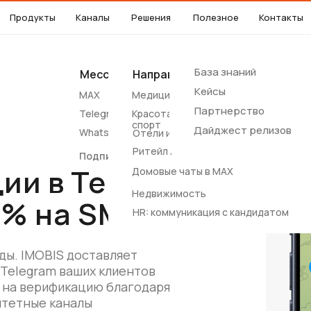
Продукты
Каналы
Решения
Полезное
Контакты
База знаний
Мессенджеры
Направления
Соцсети
Другие
Кейсы
MAX
Медицина
Вконтакте
SMS
Партнерство
Telegram
Красота и
Notify
спорт
Дайджест релизов
WhatsApp*
Отели и апартаменты
Ритейл и e-commerce
Подписные каналы
ии в Telegram:
Домовые чаты в MAX
Недвижимость
0% на SMS
HR: коммуникация с кандидатом
ды. IMOBIS доставляет
Telegram ваших клиентов
 на верификацию благодаря
итетные каналы