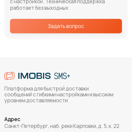
Клиентский сервис
Общие вопросы
support@imobis.ru
info@imobis.ru
Отдел продаж
Техподдержка
sales@imobis.ru
в MAX
в Telegram
Интеграции
Возможности
Yclients
Коды верификации
Сервисные сообщения
amoCRM
Автоматические
Мой Склад
уведомления
Bonus Money
Маркетинговые
Rubitime
рассылки
Полезное
Условия:
Тарифы и правовые
База знаний
документы
Партнерство
Дайджест релизов