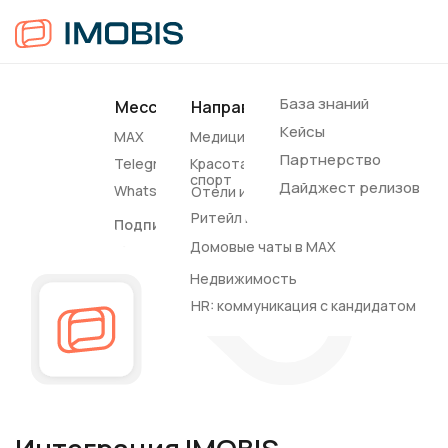
База знаний
Мессенджеры
Направления
Соцсети
Другие
Кейсы
MAX
Медицина
Вконтакте
SMS
Партнерство
Telegram
Красота и
Notify
спорт
Дайджест релизов
WhatsApp*
Отели и апартаменты
Ритейл и e-commerce
Подписные каналы
Домовые чаты в MAX
Недвижимость
HR: коммуникация с кандидатом
Интеграция IMOBIS
SMS+ c amoCRM
Каскадная рассылка
Notify
*(VK) + SMS это
практически 100% гарантия доставки