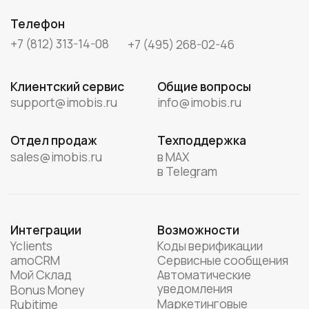
Новости
О компании
Кейсы
Разработчикам
Новостные каналы
SDK
Telegram
API
Вконтакте
Технологии
Песочница
ООО "ИНФОРМАЦИОННЫЕ МОБИЛЬНЫЕ СЕРВИСЫ"
ИНН 7840343366
КПП 781301001
* принадлежит компании Meta, деятельность
признана экстремистской и запрещена в России