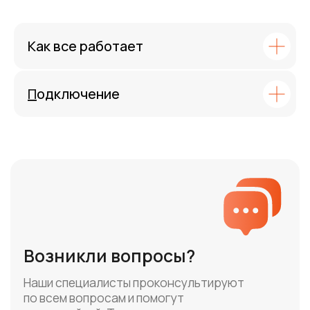
с настройкой. Техническая поддержка
работает без выходных
Как все работает
Задать вопрос
П
одключение
Платформа для быстрой доставки
сообщений с гибкими настройками и высоким
уровнем доставляемости
Адрес
Санкт-Петербург, наб. реки Карповки, д. 5, к. 22
Телефон
+7 (812) 313-14-08
+7 (495) 268-02-46