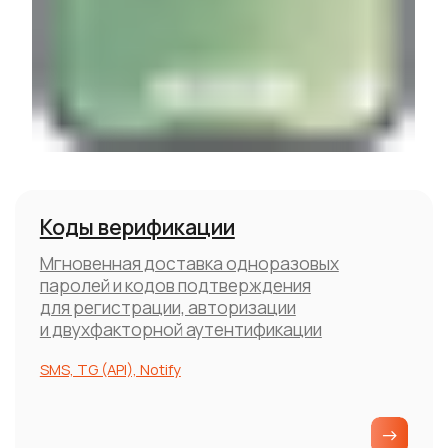
и двухфакторной аутентификации
SMS, TG (API), Notify
Сервисные сообщения
Автоматические уведомления о статусе
заказа, изменениях в бронировании
и других важных событиях для клиентов
SMS, Notify
Автоматические уведомления
Напоминания о встречах, событиях и сроках
отправляются автоматически по заданному