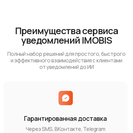
Большинство сообщений
доходят за 1−3 секунды
Простая интеграция
Готовые виджеты для YCLIENTS, amoCRM,
1С, МойСклад и пр., удобное API
Юридическая безопасность
Соблюдены требования 54-ФЗ, рассылка
только по согласованию с клиентом