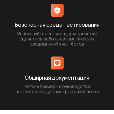
Telegram
2.50
GATEWAY
руб
Актуальные цены смотрите в
личном кабинете
платформы IMOBIS SMS+
в разделе Тарифы
*Используйте только номера клиентов, которые дали
вам согласие на рассылки. Рассылки без согласия
запрещены законом РФ — это считается спамом
и грозит штрафом
Подключить сервис IMOBIS SMS+
Инструкция по подключению