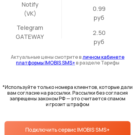
Платформа для быстрой доставки
сообщений с гибкими настройками и высоким
уровнем доставляемости
Адрес
Санкт-Петербург, наб. реки Карповки, д. 5, к. 22
Телефон
+7 (812) 313-14-08
+7 (495) 268-02-46