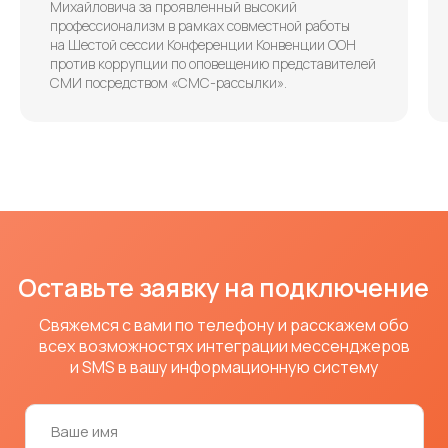
Дайджест релизов
Михайловича за проявленный высокий
Новости
профессионализм в рамках совместной работы
О компании
на Шестой сессии Конференции Конвенции ООН
Кейсы
против коррупции по оповещению представителей
СМИ посредством «СМС-рассылки».
Разработчикам
Новостные каналы
SDK
Telegram
API
Вконтакте
Технологии
Песочница
ООО "ИНФОРМАЦИОННЫЕ МОБИЛЬНЫЕ СЕРВИСЫ"
ИНН 7840343366
КПП 781301001
* принадлежит компании Meta, деятельность
признана экстремистской и запрещена в России