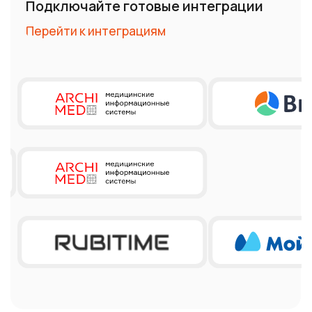
Четкие примеры и руководства
по внедрению для быстрой разработки
Тарифы
IMOBIS SMS+
Оплата за каждый сегмент сообщения. Цена одного
сегмента зависит от оператора получателя. У
каждого оператора своя модель тарификации:
пакетная (цена зависит от частоты отправок одному
абоненту), поштучная или смешанная.
Итоговая стоимость = количество сегментов × тариф
оператора
получателя
.
Данные тарифы не включают стоимость подключения
имени отправителя.