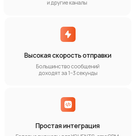
Гибкие настройки рассылок
Сегменты, расписания,
персонализация текста
Лёгкая интеграция —
максимум автоматизации
Экономьте время и автоматизируйте общение
с клиентами благодаря простой интеграции
Imobis с МойСклад, amoCRM, YCLIENTS и др.
Интегрируйте в свою
информационную систему по API