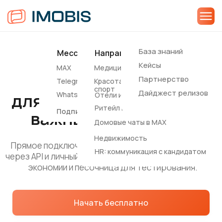
База знаний
Мессенджеры
Направления
Соцсети
Другие
IMOBIS SMS+
Кейсы
MAX
Медицина
Вконтакте
SMS
для надежной доставки
Партнерство
Telegram
Красота и
Notify
спорт
важных сообщений
Дайджест релизов
WhatsApp*
Отели и апартаменты
Ритейл и e-commerce
Подписные каналы
Прямое подключение к операторам связи. Работа
Домовые чаты в MAX
через API и личный кабинет. Шаблоны сообщений для
экономии и песочница для тестирования.
Недвижимость
HR: коммуникация с кандидатом
Начать бесплатно
Связаться с менеджером